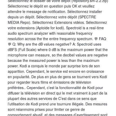
Sélectionnez le dossier de votre dépôt (repository.sm-2.2.zip)
Sélectionnez le dépôt en question puis OK et veuillez
attendre le message de notification. Sélectionnez installer
depuis un dépôt. Sélectionnez votre dépôt (SPECTRE
MEDIA Repo). Sélectionnez Extensions vidéos. Sélectionnez
votre extensions (Aptoide for kodi). Spectroid is a real-time
audio spectrum analyzer with reasonable frequency
resolution across the the entire frequency spectrum. 💬 FAQ
💬 Q: Why are the dB values negative? A: Spectroid uses
dBFS (Full Scale) where 0 dB is the maximum power that the
microphone can measure, so the decibel values are negative
because the measured power is less than the maximum
power. Kodi a conquis le monde par surprise lors de son
apparition. Cependant, le service est encore en croissance
en popularité. De plus en plus de gens se tournent vers Kodi
pour regarder leurs films et émissions de télévision
préférées.. Cependant, c’est la fonctionnalité de Kodi pour
diffuser la télévision en direct qui le met vraiment à part de la
plupart des autres services de C’est dans ce sens que
l’utilisation de Kodi prend une tournure illégale. Des mesures
sont néanmoins prises pour limiter ce genre de
comportement abusif, et des messages d’avertissement sont